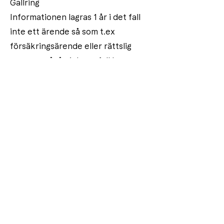
Gallring
Informationen lagras 1 år i det fall
inte ett ärende så som t.ex
försäkringsärende eller rättslig
process pågår, i dessa fall lagras
uppgifterna till dess ärendet är
avslutat.
Delning av uppgifter
Dina uppgifter kan komma att delas
med Skatteverket i det fall du
väljer att ansöka om RoT eller Rut
avdrag. De uppgifter du lämnar i
samband med betalning hanteras
direkt av Klarna och det är därför