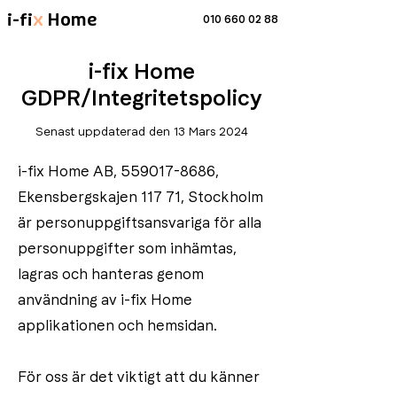
i-fi
x
Home
010 660 02 88
i-fix Home
G
DPR/
Integritetspolicy
Senast uppdaterad den 13 Mars 2024
i-fix Home AB,
559017-8686
,
Ekensbergskajen 117 71, Stockholm
är personuppgiftsansvariga för alla
personuppgifter som inhämtas,
lagras och hanteras genom
användning av i-fix Home
applikationen och hemsidan.
För oss är det viktigt att du känner