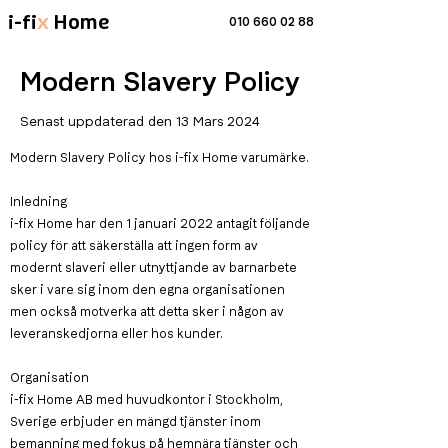
i-fi
x
Home
010 660 02 88
Modern Slavery Policy
Senast uppdaterad den 13 Mars 2024
Modern Slavery Policy hos i-fix Home varumärke.
Inledning
i-fix Home har den 1 januari 2022 antagit följande
policy för att säkerställa att ingen form av
modernt slaveri eller utnyttjande av barnarbete
sker i vare sig inom den egna organisationen
men också motverka att detta sker i någon av
leveranskedjorna eller hos kunder.
Organisation
i-fix Home AB med huvudkontor i Stockholm,
Sverige erbjuder en mängd tjänster inom
bemanning med fokus på hemnära tjänster och