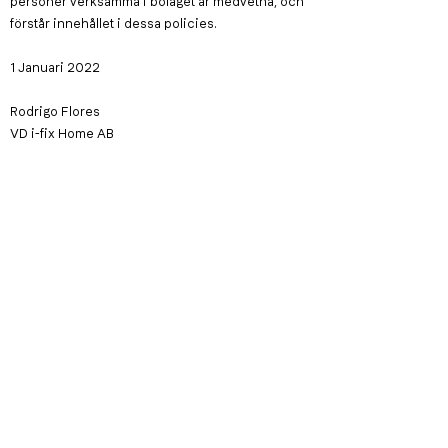
personer verksamma i bolaget är medvetna, och
förstår innehållet i dessa policies.
1 Januari 2022
Rodrigo Flores
VD i-fix Home AB
Utdrag ur interna dokument:
Alla löner till alla som arbetar i bolaget skall ligga
inom ramen för att, vid arbetad heltid, motsvara
en lön som går att leva på utan bidrag från
samhället.
I det fall personer under 18 år arbetar skall
arbetsuppgifterna anpassas efter ålder och
förmåga.
I det fall personal erbjuds från ett externt bolag
för att sedan hyras ut vidare till i-fix Home AB´s