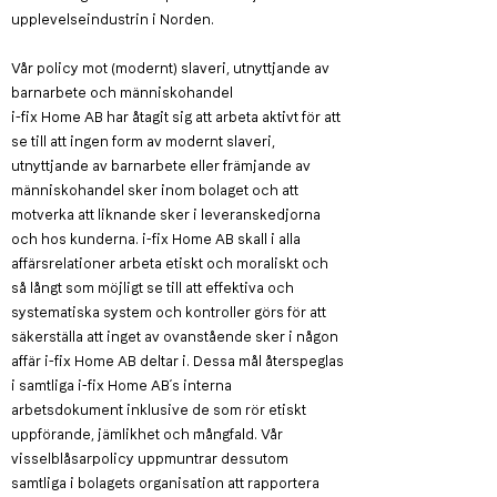
upplevelseindustrin i Norden.
Vår policy mot (modernt) slaveri, utnyttjande av
barnarbete och människohandel
i-fix Home AB har åtagit sig att arbeta aktivt för att
se till att ingen form av modernt slaveri,
utnyttjande av barnarbete eller främjande av
människohandel sker inom bolaget och att
motverka att liknande sker i leveranskedjorna
och hos kunderna. i-fix Home AB skall i alla
affärsrelationer arbeta etiskt och moraliskt och
så långt som möjligt se till att effektiva och
systematiska system och kontroller görs för att
säkerställa att inget av ovanstående sker i någon
affär i-fix Home AB deltar i. Dessa mål återspeglas
i samtliga i-fix Home AB´s interna
arbetsdokument inklusive de som rör etiskt
uppförande, jämlikhet och mångfald. Vår
visselblåsarpolicy uppmuntrar dessutom
samtliga i bolagets organisation att rapportera