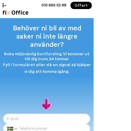
i-
010 660 02 88
Offert
fi
x
Office
Behöver ni bli av med
saker ni inte längre
använder?
Boka miljövänlig bortforsling.
Vi kommer ut
till dig inom 24 timmar
Fyll i formuläret eller slå en signal så hjälper
vi dig att komma igång.