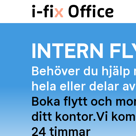
i-fi
x
Office
INTERN FL
Behöver du hjälp
hela eller delar a
Boka flytt och mon
ditt kontor.
Vi komm
24 timmar