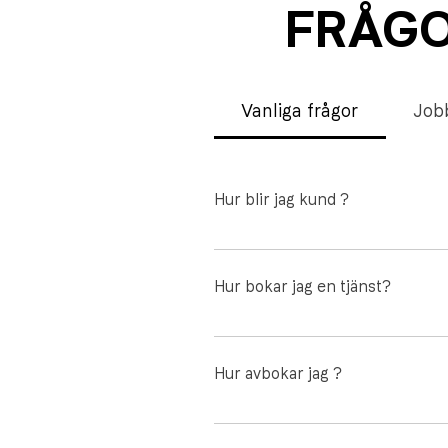
FRÅGO
Vanliga frågor
Job
Hur blir jag kund ?
Kom igång med i-fix home enkelt
för att hjälpa dig. Ställ en fråga
Hur bokar jag en tjänst?
När du har laddat ner appen är de
steg Välj den tjänst du vill boka
Hur avbokar jag ?
Du avbokar enkelt genom att klic
du på tjänsten du vill avboka. 