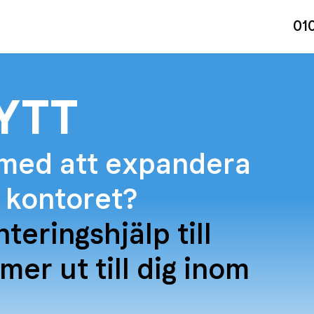
01
YTT
 med att expandera
v kontoret?
teringshjälp till
er ut till dig inom