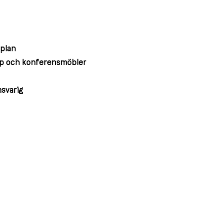
splan
kåp och konferensmöbler
nsvarig