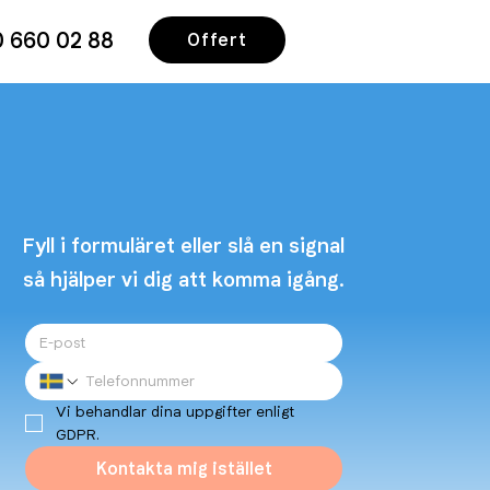
0 660 02 88
Offert
Fyll i formuläret eller slå en signal
så hjälper vi dig att komma igång.
Vi behandlar dina uppgifter enligt 
GDPR.
Kontakta mig istället