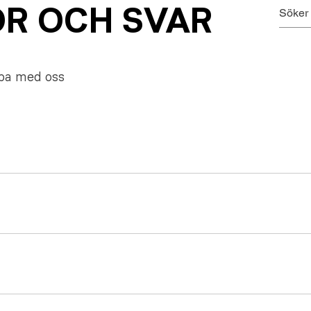
R OCH SVAR
ba med oss
 via denna länk Om du stöter på frågor under registreringen f
 via chatten
t superlätt att boka en tjänst och få hjälp av våra fixare. All
 Välj vilken dag & tid du behöver hjälp Betala med Klarna Ställ
ka på din "profil ikon" längst ned till höger i appen (se bild
Klicka sedan "avboka" 2. En popup visar information gällande 