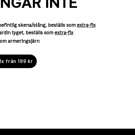
INGÅR INTE
efintlig skena/stång, beställs som
extra-fix
rdin tyget,
beställs som
extra-fix
enom armeringsjärn
ix från 199 kr