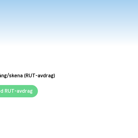
GET IT
ON
G
E
T
I
T
O
N
ång/skena (RUT-avdrag)
d RUT-avdrag