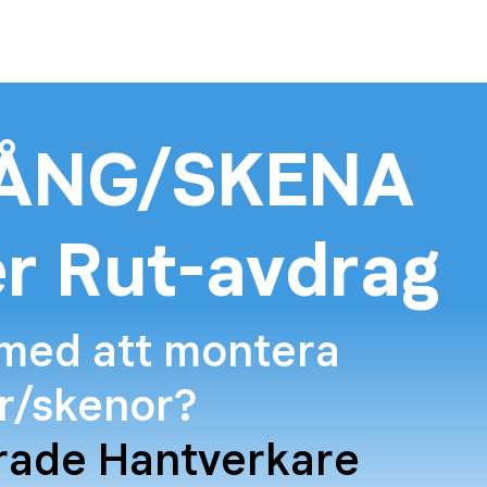
ÅNG/SKENA
r Rut-avdrag
 med att montera
r/skenor?
krade Hantverkare