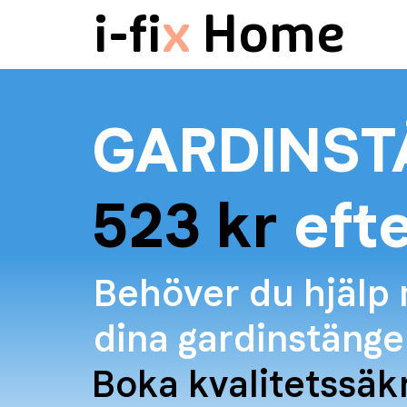
i-fi
x
Home
GARDINST
523 kr
efte
Behöver du hjälp
dina gardinstänge
Boka kvalitetssä