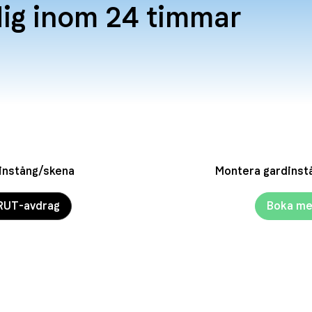
dig inom 24 timmar
instång/skena
Montera gardinst
RUT-avdrag
Boka me