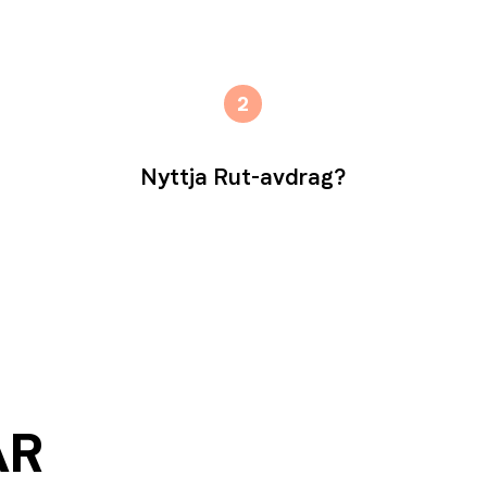
2
Nyttja Rut-avdrag?
ÅR