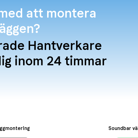
 med att montera
väggen?
krade Hantverkare
dig inom 24 timmar
ggmontering
Soundbar vä