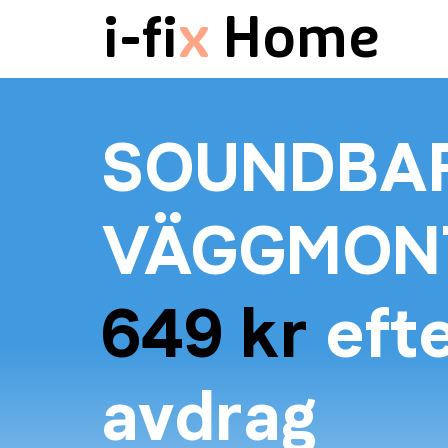
i-fi
x
Home
SOUNDBA
VÄGGMON
649 kr
efte
avdrag