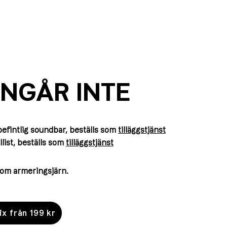
INGÅR INTE
efintlig soundbar,
beställs som
tilläggstjänst
list,
beställs som
tilläggstjänst
nom armeringsjärn.
ix från 199 kr