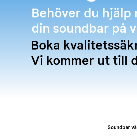
Behöver du hjälp
din soundbar på 
Boka kvalitetssä
Vi kommer ut till 
Soundbar vä