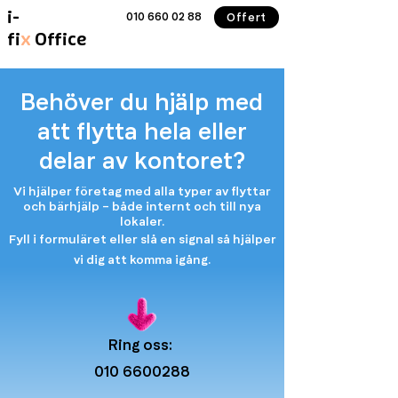
i-
010 660 02 88
Offert
fi
x
Office
Behöver du hjälp med
att flytta hela eller
delar av kontoret?
Vi hjälper företag med alla typer av flyttar
och bärhjälp – både internt och till nya
lokaler.
Fyll i formuläret eller slå en signal så hjälper
vi dig att komma igång.
Ring oss:
010 6600288