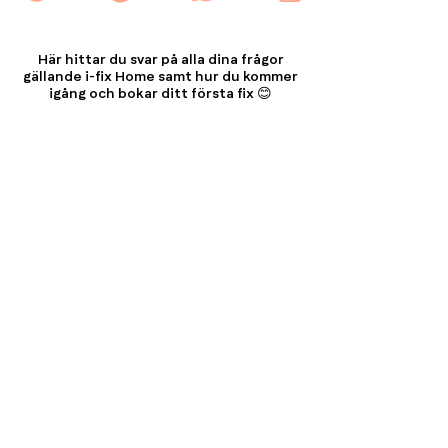
Här hittar du svar på alla dina frågor
gällande i-fix Home samt hur du kommer
igång och bokar ditt första fix 😊
Kundservice
Reklamation
i-fix Home
Allmänna Villkor